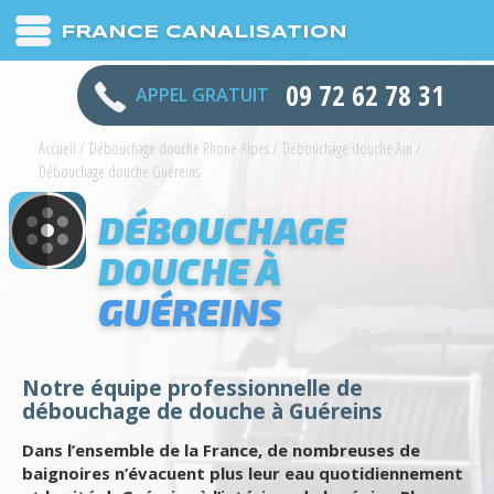
FRANCE CANALISATION
09 72 62 78 31
APPEL GRATUIT
Accueil
/
Débouchage douche Rhone Alpes
/
Débouchage douche Ain
/
Débouchage douche Guéreins
DÉBOUCHAGE
DOUCHE À
GUÉREINS
Notre équipe professionnelle de
débouchage de douche à Guéreins
Dans l’ensemble de la France, de nombreuses de
baignoires n’évacuent plus leur eau quotidiennement