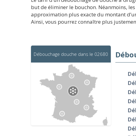
but de éliminer le bouchon. Néanmoins, les 
approximation plus exacte du montant d’un 
Ainsi, vous pourrez connaître plus justeme
Débou
Débouchage douche dans le 02680
Dé
Dé
Dé
Dé
Dé
Dé
Dé