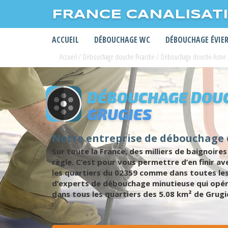
FRANCE CANALISAT
ACCUEIL
DÉBOUCHAGE WC
DÉBOUCHAGE ÉVIE
Accueil
/
Débouchage douche Picardie
/
Débouchage douche Aisne
DÉBOUCHAGE DOUC
GRUGIES
Notre entreprise de débouchage 
Sur toute la France, des milliers de baignoires
règle. C’est pour vous permettre d’en finir 
les quartiers du 02359 comme dans toutes les
d’experts de débouchage minutieuse qui opér
dans tous les quartiers des 5.08 km² de Grugi