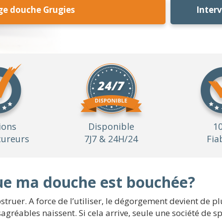
e douche Grugies
Inter
ions
Disponible
1
ureurs
7J7 & 24H/24
Fia
que ma douche est bouchée?
struer. A force de l’utiliser, le dégorgement devient de plu
gréables naissent. Si cela arrive, seule une société de spé