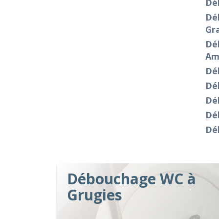
Dé
Dé
Gr
Dé
Am
Dé
Dé
Dé
Dé
Dé
Débouchage WC à
Grugies