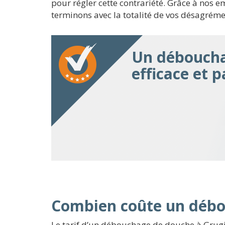
pour régler cette contrariété. Grâce à nos 
terminons avec la totalité de vos désagrém
Un déboucha
efficace et 
Combien coûte un débo
Le tarif d’un débouchage de douche à Grugies