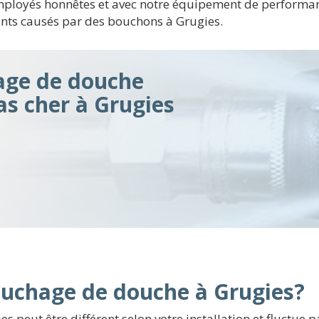
employés honnêtes et avec notre équipement de performan
ents causés par des bouchons à Grugies.
ge de douche
pas cher à Grugies
uchage de douche à Grugies?
 peut être différent selon votre installation et fluctue 