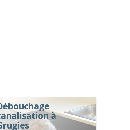
Débouchage
canalisation à
Grugies