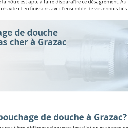
de la nôtre est apte à faire disparaître ce désagrément. 
très vite et en finissons avec l’ensemble de vos ennuis li
ge de douche
pas cher à Grazac
débouchage de douche à Grazac?
peut être différent selon votre installation et change 