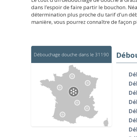
dans l’espoir de faire partir le bouchon. Né
détermination plus proche du tarif d’un déb
manière, vous pourrez connaître de façon p
Débou
Débouchage douche dans le 31190
Dé
Dé
Dé
Dé
Dé
Dé
Dé