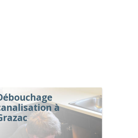
Débouchage
canalisation à
Grazac