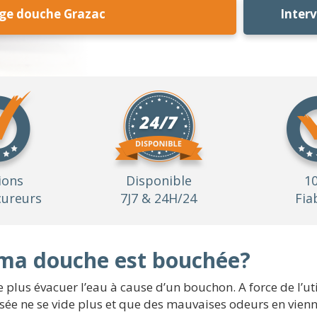
ge douche Grazac
Inter
ions
Disponible
1
ureurs
7J7 & 24H/24
Fia
ma douche est bouchée?
 plus évacuer l’eau à cause d’un bouchon. A force de l’uti
u usée ne se vide plus et que des mauvaises odeurs en vienne