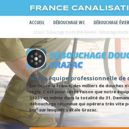
FRANCE CANALISAT
ACCUEIL
DÉBOUCHAGE WC
DÉBOUCHAGE ÉVIE
Accueil
/
Débouchage douche Midi-Pyrénées
/
Débouchage douche
DÉBOUCHAGE DOUC
GRAZAC
Notre équipe professionnelle de
Sur toute la France, des milliers de douches
règle. C’est pour cette raison que notre équi
31231 et même dans la totalité du 31. Demand
débouchage reconnue qui opérera très vite po
km² sur lesquels s’étale Grazac.