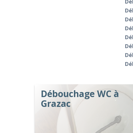
Dé
Dé
Dé
Dé
Dé
Dé
Dé
Dé
Débouchage WC à
Grazac