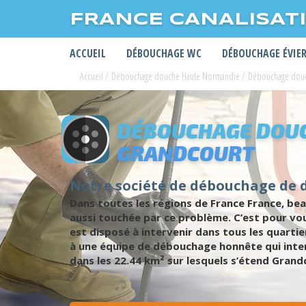
FRANCE CANALISAT
ACCUEIL
DÉBOUCHAGE WC
DÉBOUCHAGE ÉVIE
Accueil
/
Débouchage douche Haute Normandie
/
Débouchage douc
DÉBOUCHAGE DOUC
GRANDCOURT
Notre société de débouchage de 
Dans toutes les régions de France France, be
aussi touchée par ce problème. C’est pour vo
est disposé à intervenir dans tous les quarti
à une équipe de débouchage honnête qui inter
dans les 22.44 km² sur lesquels s’étend Grand