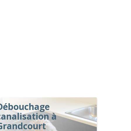
Débouchage
canalisation à
Grandcourt