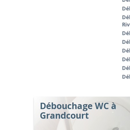
Dé
Dé
Riv
Dé
Dé
Dé
Dé
Dé
Dé
Débouchage WC à
Grandcourt