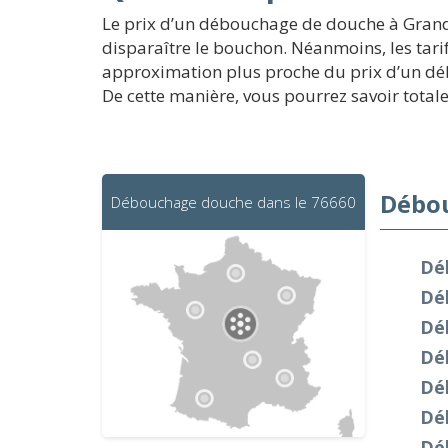
Le prix d’un débouchage de douche à Grandc
disparaître le bouchon. Néanmoins, les tar
approximation plus proche du prix d’un débo
De cette manière, vous pourrez savoir tot
Débou
Débouchage douche dans le 76660
Dé
Dé
Dé
Dé
Dé
Dé
Dé