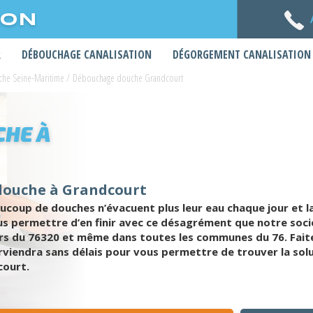
ION
R
DÉBOUCHAGE CANALISATION
DÉGORGEMENT CANALISATION
he Seine-Maritime
/
Débouchage douche Grandcourt
HE À
douche à Grandcourt
aucoup de douches n’évacuent plus leur eau chaque jour et
us permettre d’en finir avec ce désagrément que notre soc
ers du 76320 et même dans toutes les communes du 76. Faite
viendra sans délais pour vous permettre de trouver la sol
court.