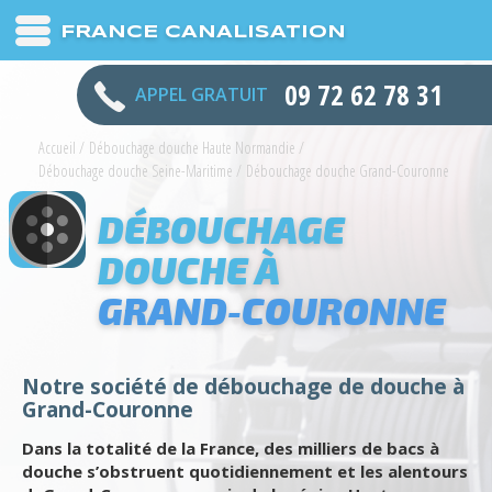
FRANCE CANALISATION
09 72 62 78 31
APPEL GRATUIT
Accueil
/
Débouchage douche Haute Normandie
/
Débouchage douche Seine-Maritime
/
Débouchage douche Grand-Couronne
DÉBOUCHAGE
DOUCHE À
GRAND-COURONNE
Notre société de débouchage de douche à
Grand-Couronne
Dans la totalité de la France, des milliers de bacs à
douche s’obstruent quotidiennement et les alentours