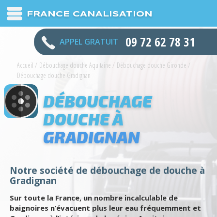
FRANCE CANALISATION
09 72 62 78 31
APPEL GRATUIT
Accueil
/
Débouchage douche Aquitaine
/
Débouchage douche Gironde
/
Débouchage douche Gradignan
DÉBOUCHAGE
DOUCHE À
GRADIGNAN
Notre société de débouchage de douche à
Gradignan
Sur toute la France, un nombre incalculable de
baignoires n’évacuent plus leur eau fréquemment et