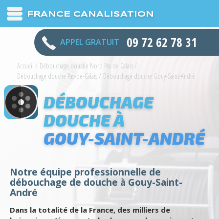
FRANCE CANALISATION
09 72 62 78 31
APPEL GRATUIT
Accueil
/
Débouchage douche Nord Pas de Calais
/
Débouchage douche Pas-de-Calais
/
Débouchage douche Gouy-Saint-André
DÉBOUCHAGE
DOUCHE À
GOUY-SAINT-ANDRÉ
Notre équipe professionnelle de
débouchage de douche à Gouy-Saint-
André
Dans la totalité de la France, des milliers de