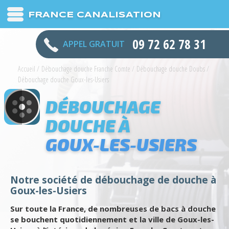
FRANCE CANALISATION
09 72 62 78 31
APPEL GRATUIT
Accueil
/
Débouchage douche Franche Comte
/
Débouchage douche Doubs
/
Débouchage douche Goux-les-Usiers
DÉBOUCHAGE
DOUCHE À
GOUX-LES-USIERS
Notre société de débouchage de douche à
Goux-les-Usiers
Sur toute la France, de nombreuses de bacs à douche
se bouchent quotidiennement et la ville de Goux-les-