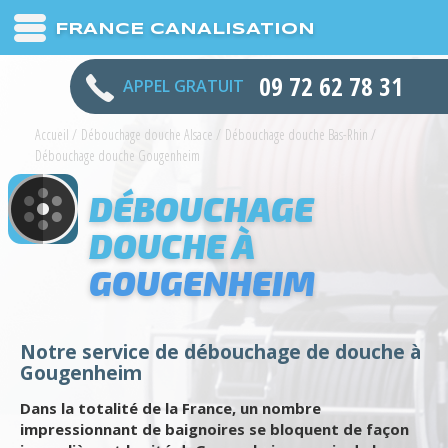
FRANCE CANALISATION
09 72 62 78 31
APPEL GRATUIT
Accueil
/
Débouchage douche Alsace
/
Débouchage douche Bas-Rhin
/
Débouchage douche Gougenheim
DÉBOUCHAGE
DOUCHE À
GOUGENHEIM
Notre service de débouchage de douche à
Gougenheim
Dans la totalité de la France, un nombre
impressionnant de baignoires se bloquent de façon