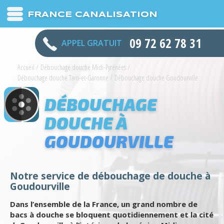
FRANCE CANALISATION
09 72 62 78 31
APPEL GRATUIT
Accueil
/
Débouchage douche Midi-Pyrénées
/
Débouchage douche Tarn-et-Garonne
/
Débouchage douche Goudourville
DÉBOUCHAGE
DOUCHE À
GOUDOURVILLE
Notre service de débouchage de douche à
Goudourville
Dans l’ensemble de la France, un grand nombre de
bacs à douche se bloquent quotidiennement et la cité