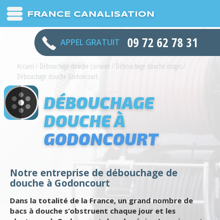
FRANCE CANALISATION
09 72 62 78 31
APPEL GRATUIT
Accueil
/
Débouchage douche Lorraine
/
Débouchage douche Vosges
/
Débouchage douche Godoncourt
DÉBOUCHAGE
DOUCHE À
GODONCOURT
Notre entreprise de débouchage de
douche à Godoncourt
Dans la totalité de la France, un grand nombre de
bacs à douche s’obstruent chaque jour et les