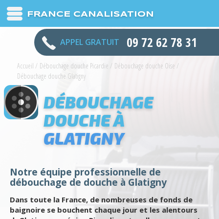
FRANCE CANALISATION
09 72 62 78 31
APPEL GRATUIT
Accueil
/
Débouchage douche Picardie
/
Débouchage douche Oise
/
Débouchage douche Glatigny
DÉBOUCHAGE
DOUCHE À
GLATIGNY
Notre équipe professionnelle de
débouchage de douche à Glatigny
Dans toute la France, de nombreuses de fonds de
baignoire se bouchent chaque jour et les alentours