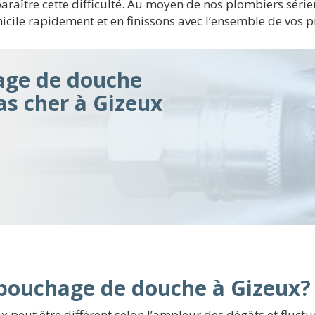
araître cette difficulté. Au moyen de nos plombiers sérieu
icile rapidement et en finissons avec l’ensemble de vos
ge de douche
pas cher à Gizeux
débouchage de douche à Gizeux?
peut être différent selon l’ampleur des dégâts et fluctue