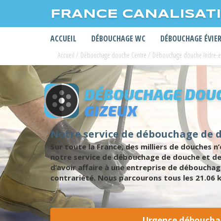
FRANCE CANALISAT
ACCUEIL
DÉBOUCHAGE WC
DÉBOUCHAGE ÉVIE
Accueil
/
Débouchage douche Centre
/
Débouchage douche Indre-et
DÉBOUCHAGE DOUC
GIZEUX
Notre service de débouchage de 
Sur toute la France, des milliers de douches 
notre service de débouchage de douche et de 
d’avoir affaire à une entreprise de déboucha
contrariété. Nous parcourons tous les 21.06 
Urgence déboucha