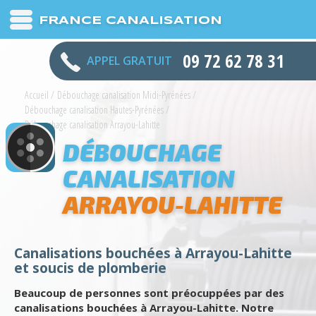
FRANCE CANALISATION
09 72 62 78 31
APPEL GRATUIT
Accueil
/
Débouchage canalisation Midi-Pyrénées
/
Débouchage canalisation Hautes-Pyrénées
/
Débouchage canalisation Arrayou-Lahitte
DÉBOUCHAGE
CANALISATION
ARRAYOU-LAHITTE
Canalisations bouchées à Arrayou-Lahitte
et soucis de plomberie
Beaucoup de personnes sont préocuppées par des
canalisations bouchées à Arrayou-Lahitte. Notre