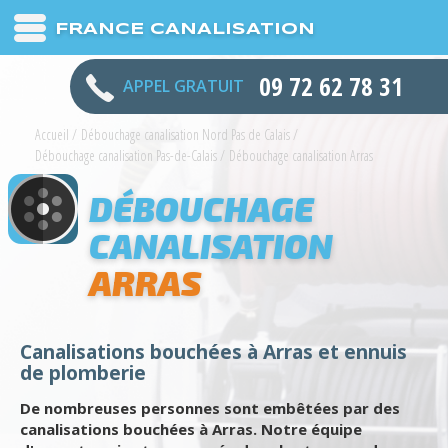
FRANCE CANALISATION
09 72 62 78 31
APPEL GRATUIT
Accueil
/
Débouchage canalisation Nord Pas de Calais
/
Débouchage canalisation Pas-de-Calais
/
Débouchage canalisation Arras
DÉBOUCHAGE
CANALISATION
ARRAS
Canalisations bouchées à Arras et ennuis
de plomberie
De nombreuses personnes sont embêtées par des
canalisations bouchées à Arras. Notre équipe