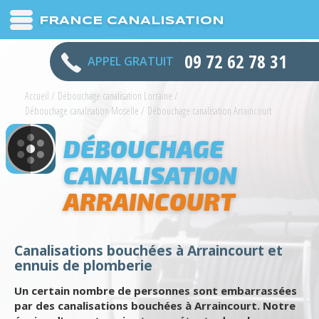
FRANCE CANALISATION
09 72 62 78 31
APPEL GRATUIT
Accueil
/
Débouchage canalisation Lorraine
/
Débouchage canalisation Moselle
/
Débouchage canalisation Arraincourt
DÉBOUCHAGE
CANALISATION
ARRAINCOURT
Canalisations bouchées à Arraincourt et
ennuis de plomberie
Un certain nombre de personnes sont embarrassées
par des canalisations bouchées à Arraincourt. Notre