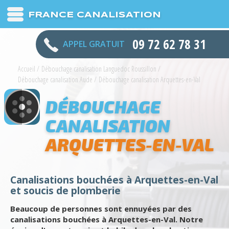
FRANCE CANALISATION
09 72 62 78 31
APPEL GRATUIT
Accueil
/
Débouchage canalisation Languedoc Roussillon
/
Débouchage canalisation Aude
/
Débouchage canalisation Arquettes-en-Val
DÉBOUCHAGE
CANALISATION
ARQUETTES-EN-VAL
Canalisations bouchées à Arquettes-en-Val
et soucis de plomberie
Beaucoup de personnes sont ennuyées par des
canalisations bouchées à Arquettes-en-Val. Notre