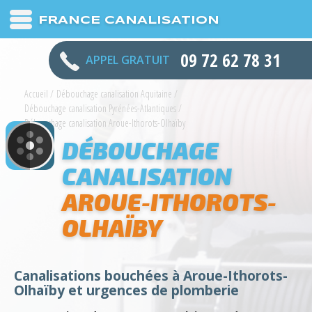
FRANCE CANALISATION
09 72 62 78 31
APPEL GRATUIT
Accueil
/
Débouchage canalisation Aquitaine
/
Débouchage canalisation Pyrénées-Atlantiques
/
Débouchage canalisation Aroue-Ithorots-Olhaïby
DÉBOUCHAGE
CANALISATION
AROUE-ITHOROTS-
OLHAÏBY
Canalisations bouchées à Aroue-Ithorots-
Olhaïby et urgences de plomberie