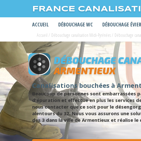
FRANCE CANALISAT
ACCUEIL
DÉBOUCHAGE WC
DÉBOUCHAGE ÉVIE
Accueil
/
Débouchage canalisation Midi-Pyrénées
/
Débouchage canal
DÉBOUCHAGE CANA
ARMENTIEUX
Canalisations bouchées à Arment
Beaucoup de personnes sont embarrassées par
d'épuration et effectue en plus les services
nous contacter que ce soit pour le désengorg
alentours du 32. Nous vous assurons une solu
des 3 dans la ville de Armentieux et réalise l