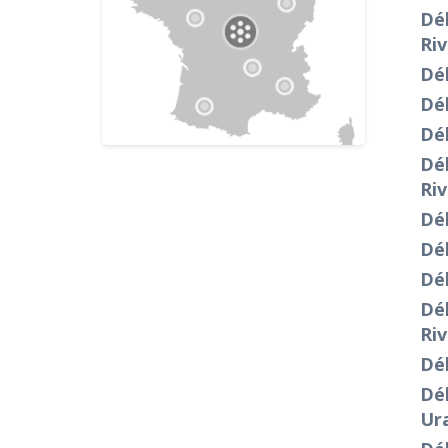
Dé
Riv
Déb
Dé
Dé
Dé
Riv
Dé
Déb
Dé
Dé
Riv
Dé
Dé
Ur