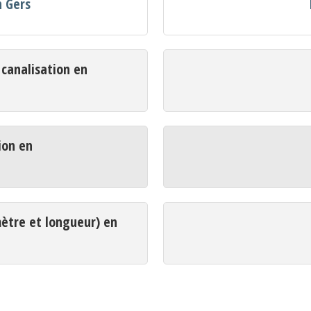
n Gers
analisation en
ion en
mètre et longueur) en