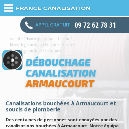
FRANCE CANALISATION
09 72 62 78 31
APPEL GRATUIT
Accueil
/
Débouchage canalisation Lorraine
/
Débouchage canalisation Meurthe-et-Moselle
/
Débouchage canalisation Armaucourt
DÉBOUCHAGE
CANALISATION
ARMAUCOURT
Canalisations bouchées à Armaucourt et
soucis de plomberie
Des centaines de personnes sont ennuyées par des
canalisations bouchées à Armaucourt. Notre équipe