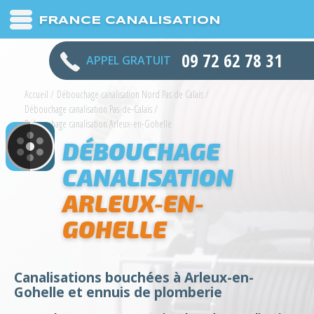
FRANCE CANALISATION
09 72 62 78 31
APPEL GRATUIT
Accueil
/
Débouchage canalisation Nord Pas de Calais
/
Débouchage canalisation Pas-de-Calais
/
Débouchage canalisation Arleux-en-Gohelle
DÉBOUCHAGE
CANALISATION
ARLEUX-EN-
GOHELLE
Canalisations bouchées à Arleux-en-
Gohelle et ennuis de plomberie