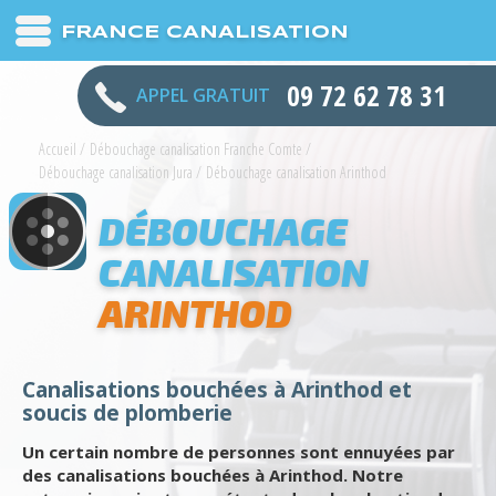
FRANCE CANALISATION
09 72 62 78 31
APPEL GRATUIT
Accueil
/
Débouchage canalisation Franche Comte
/
Débouchage canalisation Jura
/
Débouchage canalisation Arinthod
DÉBOUCHAGE
CANALISATION
ARINTHOD
Canalisations bouchées à Arinthod et
soucis de plomberie
Un certain nombre de personnes sont ennuyées par
des canalisations bouchées à Arinthod. Notre