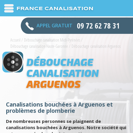
FRANCE CANALISATION
09 72 62 78 31
APPEL GRATUIT
Accueil
/
Débouchage canalisation Midi-Pyrénées
/
Débouchage canalisation Haute-Garonne
/
Débouchage canalisation Arguenos
DÉBOUCHAGE
CANALISATION
ARGUENOS
Canalisations bouchées à Arguenos et
problèmes de plomberie
De nombreuses personnes se plaignent de
canalisations bouchées à Arguenos. Notre société qui