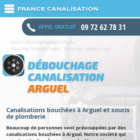
FRANCE CANALISATION
09 72 62 78 31
APPEL GRATUIT
Accueil
/
Débouchage canalisation Picardie
/
Débouchage canalisation Somme
/
Débouchage canalisation Arguel
DÉBOUCHAGE
CANALISATION
ARGUEL
Canalisations bouchées à Arguel et soucis
de plomberie
Beaucoup de personnes sont préocuppées par des
canalisations bouchées à Arguel. Notre société qui