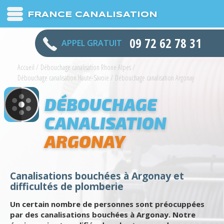
FRANCE CANALISATION
09 72 62 78 31
APPEL GRATUIT
Accueil
/
Débouchage canalisation Rhone Alpes
/
Débouchage canalisation Haute-Savoie
/
Débouchage canalisation Argonay
DÉBOUCHAGE
CANALISATION
ARGONAY
Canalisations bouchées à Argonay et
difficultés de plomberie
Un certain nombre de personnes sont préocuppées
par des canalisations bouchées à Argonay. Notre