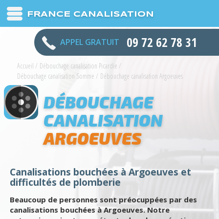
FRANCE CANALISATION
09 72 62 78 31
APPEL GRATUIT
Accueil
/
Débouchage canalisation Picardie
/
Débouchage canalisation Somme
/
Débouchage canalisation Argoeuves
DÉBOUCHAGE
CANALISATION
ARGOEUVES
Canalisations bouchées à Argoeuves et
difficultés de plomberie
Beaucoup de personnes sont préocuppées par des
canalisations bouchées à Argoeuves. Notre