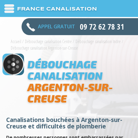
FRANCE CANALISATION
09 72 62 78 31
APPEL GRATUIT
Accueil
/
Débouchage canalisation Centre
/
Débouchage canalisation Indre
/
Débouchage canalisation Argenton-sur-Creuse
DÉBOUCHAGE
CANALISATION
ARGENTON-SUR-
CREUSE
Canalisations bouchées à Argenton-sur-
Creuse et difficultés de plomberie
De nombreuses personnes sont embarrassées par