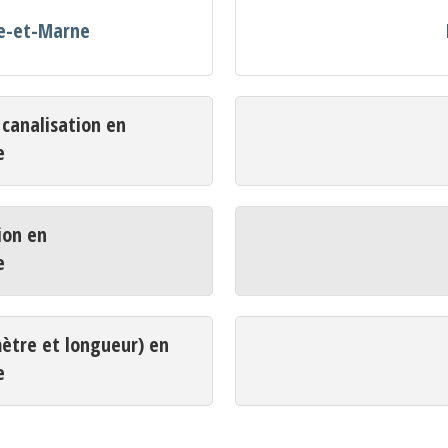
ne-et-Marne
analisation en
e
ion en
e
mètre et longueur) en
e