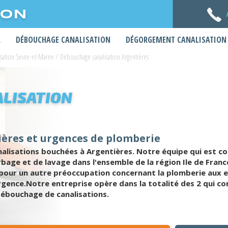
ION
R
DÉBOUCHAGE CANALISATION
DÉGORGEMENT CANALISATION
sation Seine-et-Marne
/
Débouchage canalisation Argentières
LISATION
ières et urgences de plomberie
alisations bouchées à Argentières. Notre équipe qui est c
age et de lavage dans l'ensemble de la région Ile de France
 pour un autre préoccupation concernant la plomberie aux 
gence.Notre entreprise opère dans la totalité des 2 qui co
débouchage de canalisations.