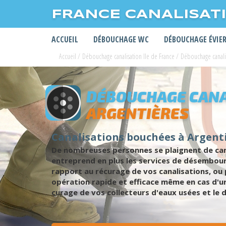
FRANCE CANALISAT
ACCUEIL
DÉBOUCHAGE WC
DÉBOUCHAGE ÉVIE
Accueil
/
Débouchage canalisation Ile de France
/
Débouchage canali
DÉBOUCHAGE CANA
ARGENTIÈRES
Canalisations bouchées à Argent
De nombreuses personnes se plaignent de can
entreprend en plus les services de désembourb
rapport au récurage de vos canalisations, ou
opération rapide et efficace même en cas d'ur
curage de vos collecteurs d'eaux usées et le 