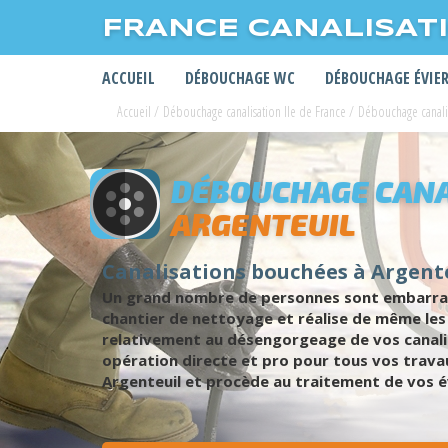
FRANCE CANALISAT
ACCUEIL
DÉBOUCHAGE WC
DÉBOUCHAGE ÉVIE
Accueil
/
Débouchage canalisation Ile de France
/
Débouchage canalis
DÉBOUCHAGE CANA
ARGENTEUIL
Canalisations bouchées à Argente
Un grand nombre de personnes sont embarrass
chantier de nettoyage et réalise de même les
relativement au désengorgeage de vos canali
opération directe et pro pour tous vos travau
Argenteuil et procède au traitement de vos é