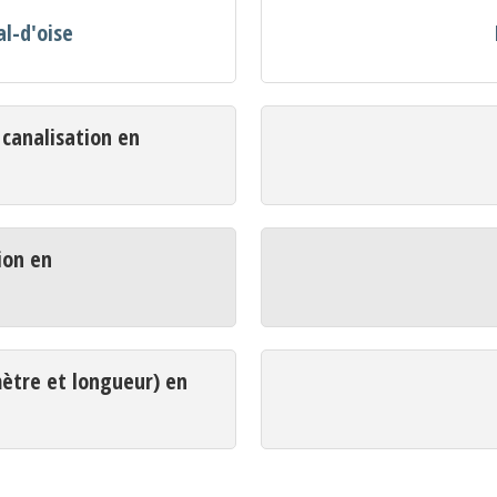
al-d'oise
analisation en
ion en
mètre et longueur) en