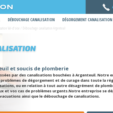
ION
R
DÉBOUCHAGE CANALISATION
DÉGORGEMENT CANALISATION
ation Val-d'oise
/
Débouchage canalisation Argenteuil
LISATION
uil et soucis de plomberie
ées par des canalisations bouchées à Argenteuil. Notre e
 problèmes de dégorgement et de curage dans toute la régio
sations, ou en relation à tout autre désagrément de plomb
x et vos cas de problèmes urgents.Notre entreprise se dépl
vacuations ainsi que le débouchage de canalisations.