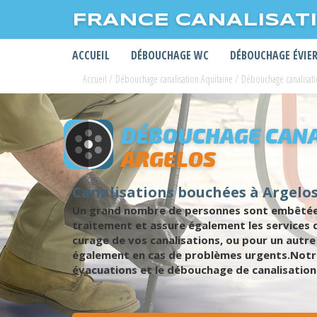
FRANCE CANALISAT
ACCUEIL
DÉBOUCHAGE WC
DÉBOUCHAGE ÉVIE
Accueil
/
Débouchage canalisation Aquitaine
/
Débouchage canalisat
DÉBOUCHAGE CANA
ARGELOS
Canalisations bouchées à Argelos 
Un grand nombre de personnes sont embêtées 
traitement et assure également les services
curage de vos canalisations, ou pour un autr
également en cas de problèmes urgents.Notre 
évacuations et le débouchage de canalisation