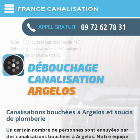
FRANCE CANALISATION
09 72 62 78 31
APPEL GRATUIT
Accueil
/
Débouchage canalisation Aquitaine
/
Débouchage canalisation Pyrénées-Atlantiques
/
Débouchage canalisation Argelos
DÉBOUCHAGE
CANALISATION
ARGELOS
Canalisations bouchées à Argelos et soucis
de plomberie
Un certain nombre de personnes sont ennuyées par
des canalisations bouchées à Argelos. Notre équipe