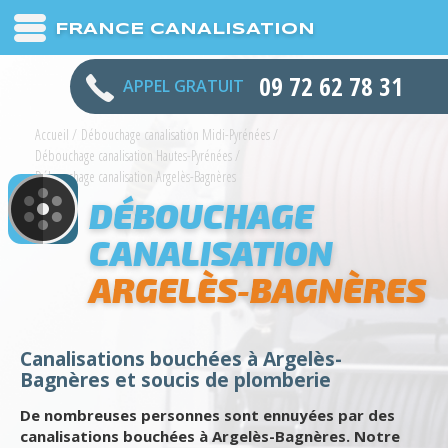
FRANCE CANALISATION
09 72 62 78 31
APPEL GRATUIT
Accueil
/
Débouchage canalisation Midi-Pyrénées
/
Débouchage canalisation Hautes-Pyrénées
/
Débouchage canalisation Argelès-Bagnères
DÉBOUCHAGE
CANALISATION
ARGELÈS-BAGNÈRES
Canalisations bouchées à Argelès-
Bagnères et soucis de plomberie
De nombreuses personnes sont ennuyées par des
canalisations bouchées à Argelès-Bagnères. Notre