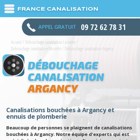
FRANCE CANALISATION
09 72 62 78 31
APPEL GRATUIT
Accueil
/
Débouchage canalisation Lorraine
/
Débouchage canalisation Moselle
/
Débouchage canalisation Argancy
DÉBOUCHAGE
CANALISATION
ARGANCY
Canalisations bouchées à Argancy et
ennuis de plomberie
Beaucoup de personnes se plaignent de canalisations
bouchées à Argancy. Notre équipe d'experts qui est