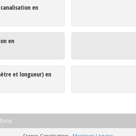
analisation en
ion en
mètre et longueur) en
fons