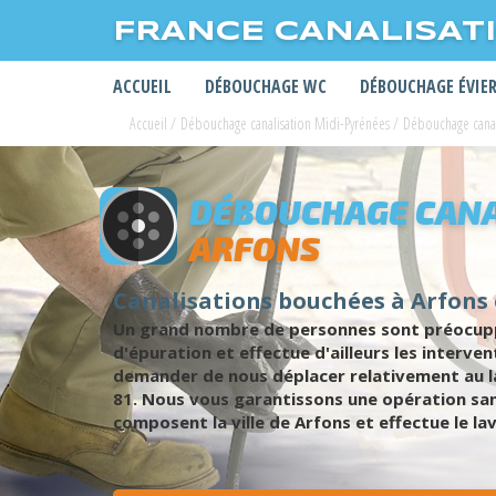
FRANCE CANALISAT
ACCUEIL
DÉBOUCHAGE WC
DÉBOUCHAGE ÉVIE
Accueil
/
Débouchage canalisation Midi-Pyrénées
/
Débouchage canal
DÉBOUCHAGE CANA
ARFONS
Canalisations bouchées à Arfons 
Un grand nombre de personnes sont préocuppée
d'épuration et effectue d'ailleurs les inter
demander de nous déplacer relativement au la
81. Nous vous garantissons une opération sans
composent la ville de Arfons et effectue le 