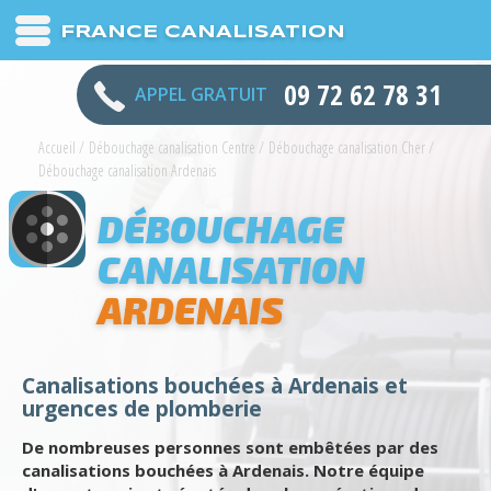
FRANCE CANALISATION
09 72 62 78 31
APPEL GRATUIT
Accueil
/
Débouchage canalisation Centre
/
Débouchage canalisation Cher
/
Débouchage canalisation Ardenais
DÉBOUCHAGE
CANALISATION
ARDENAIS
Canalisations bouchées à Ardenais et
urgences de plomberie
De nombreuses personnes sont embêtées par des
canalisations bouchées à Ardenais. Notre équipe