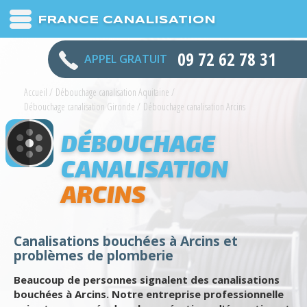
FRANCE CANALISATION
09 72 62 78 31
APPEL GRATUIT
Accueil
/
Débouchage canalisation Aquitaine
/
Débouchage canalisation Gironde
/
Débouchage canalisation Arcins
DÉBOUCHAGE
CANALISATION
ARCINS
Canalisations bouchées à Arcins et
problèmes de plomberie
Beaucoup de personnes signalent des canalisations
bouchées à Arcins. Notre entreprise professionnelle