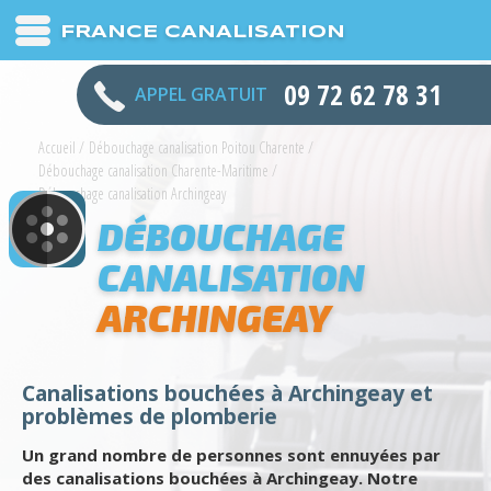
FRANCE CANALISATION
09 72 62 78 31
APPEL GRATUIT
Accueil
/
Débouchage canalisation Poitou Charente
/
Débouchage canalisation Charente-Maritime
/
Débouchage canalisation Archingeay
DÉBOUCHAGE
CANALISATION
ARCHINGEAY
Canalisations bouchées à Archingeay et
problèmes de plomberie
Un grand nombre de personnes sont ennuyées par
des canalisations bouchées à Archingeay. Notre