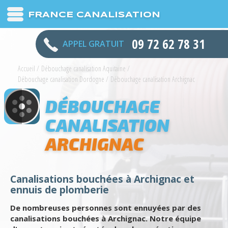
FRANCE CANALISATION
09 72 62 78 31
APPEL GRATUIT
Accueil
/
Débouchage canalisation Aquitaine
/
Débouchage canalisation Dordogne
/
Débouchage canalisation Archignac
DÉBOUCHAGE
CANALISATION
ARCHIGNAC
Canalisations bouchées à Archignac et
ennuis de plomberie
De nombreuses personnes sont ennuyées par des
canalisations bouchées à Archignac. Notre équipe