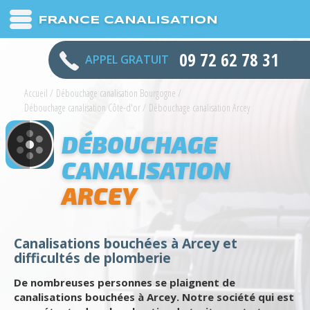
FRANCE CANALISATION
09 72 62 78 31
APPEL GRATUIT
Accueil
/
Débouchage canalisation Bourgogne
/
Débouchage canalisation Côte-d'or
/
Débouchage canalisation Arcey
DÉBOUCHAGE
CANALISATION
ARCEY
Canalisations bouchées à Arcey et
difficultés de plomberie
De nombreuses personnes se plaignent de
canalisations bouchées à Arcey. Notre société qui est