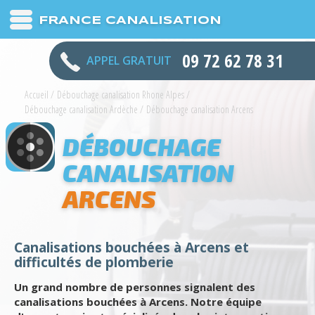
FRANCE CANALISATION
09 72 62 78 31
APPEL GRATUIT
Accueil
/
Débouchage canalisation Rhone Alpes
/
Débouchage canalisation Ardèche
/
Débouchage canalisation Arcens
DÉBOUCHAGE
CANALISATION
ARCENS
Canalisations bouchées à Arcens et
difficultés de plomberie
Un grand nombre de personnes signalent des
canalisations bouchées à Arcens. Notre équipe