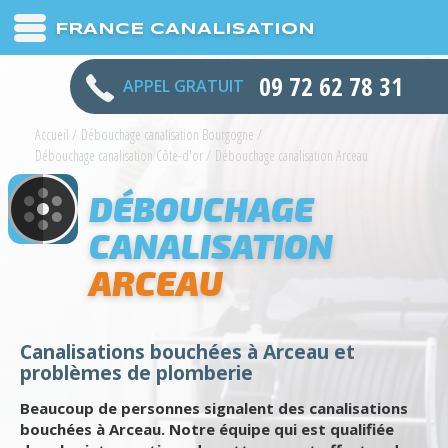
FRANCE CANALISATION
09 72 62 78 31
APPEL GRATUIT
Accueil
/
Débouchage canalisation Bourgogne
/
Débouchage canalisation Côte-d'or
/
Débouchage canalisation Arceau
DÉBOUCHAGE
CANALISATION
ARCEAU
Canalisations bouchées à Arceau et
problèmes de plomberie
Beaucoup de personnes signalent des canalisations
bouchées à Arceau. Notre équipe qui est qualifiée