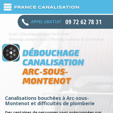
FRANCE CANALISATION
09 72 62 78 31
APPEL GRATUIT
Accueil
/
Débouchage canalisation Franche Comte
/
Débouchage canalisation Doubs
/
Débouchage canalisation Arc-sous-Montenot
DÉBOUCHAGE
CANALISATION
ARC-SOUS-
MONTENOT
Canalisations bouchées à Arc-sous-
Montenot et difficultés de plomberie
Des centaines de personnes sont préocuppées par