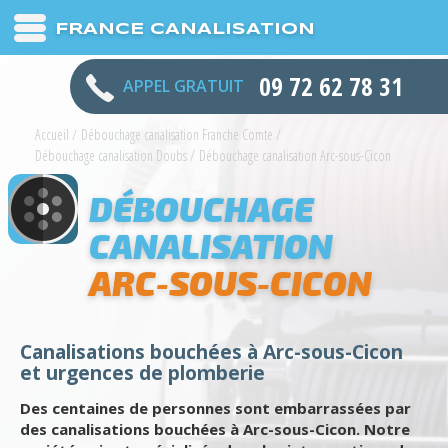
FRANCE CANALISATION
09 72 62 78 31
APPEL GRATUIT
Accueil
/
Débouchage canalisation Franche Comte
/
Débouchage canalisation Doubs
/
Débouchage canalisation Arc-sous-Cicon
DÉBOUCHAGE
CANALISATION
ARC-SOUS-CICON
Canalisations bouchées à Arc-sous-Cicon
et urgences de plomberie
Des centaines de personnes sont embarrassées par
des canalisations bouchées à Arc-sous-Cicon. Notre