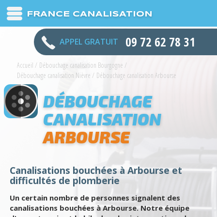
FRANCE CANALISATION
09 72 62 78 31
APPEL GRATUIT
Accueil
/
Débouchage canalisation Bourgogne
/
Débouchage canalisation Nièvre
/
Débouchage canalisation Arbourse
DÉBOUCHAGE
CANALISATION
ARBOURSE
Canalisations bouchées à Arbourse et
difficultés de plomberie
Un certain nombre de personnes signalent des
canalisations bouchées à Arbourse. Notre équipe