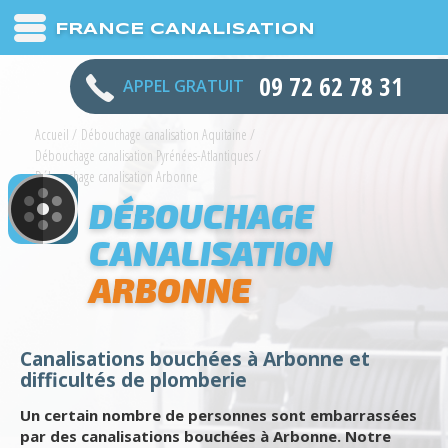
FRANCE CANALISATION
09 72 62 78 31
APPEL GRATUIT
Accueil
/
Débouchage canalisation Aquitaine
/
Débouchage canalisation Pyrénées-Atlantiques
/
Débouchage canalisation Arbonne
DÉBOUCHAGE
CANALISATION
ARBONNE
Canalisations bouchées à Arbonne et
difficultés de plomberie
Un certain nombre de personnes sont embarrassées
par des canalisations bouchées à Arbonne. Notre