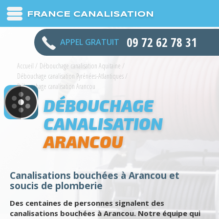
FRANCE CANALISATION
09 72 62 78 31
APPEL GRATUIT
Accueil
/
Débouchage canalisation Aquitaine
/
Débouchage canalisation Pyrénées-Atlantiques
/
Débouchage canalisation Arancou
DÉBOUCHAGE
CANALISATION
ARANCOU
Canalisations bouchées à Arancou et
soucis de plomberie
Des centaines de personnes signalent des
canalisations bouchées à Arancou. Notre équipe qui