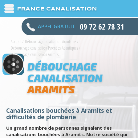
FRANCE CANALISATION
09 72 62 78 31
APPEL GRATUIT
Accueil
/
Débouchage canalisation Aquitaine
/
Débouchage canalisation Pyrénées-Atlantiques
/
Débouchage canalisation Aramits
DÉBOUCHAGE
CANALISATION
ARAMITS
Canalisations bouchées à Aramits et
difficultés de plomberie
Un grand nombre de personnes signalent des
canalisations bouchées à Aramits. Notre société qui