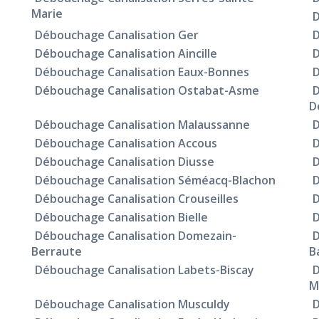
Marie
D
Débouchage Canalisation Ger
D
Débouchage Canalisation Aincille
D
Débouchage Canalisation Eaux-Bonnes
D
Débouchage Canalisation Ostabat-Asme
D
D
Débouchage Canalisation Malaussanne
D
Débouchage Canalisation Accous
D
Débouchage Canalisation Diusse
D
Débouchage Canalisation Séméacq-Blachon
D
Débouchage Canalisation Crouseilles
D
Débouchage Canalisation Bielle
D
Débouchage Canalisation Domezain-
D
Berraute
B
Débouchage Canalisation Labets-Biscay
D
M
Débouchage Canalisation Musculdy
D