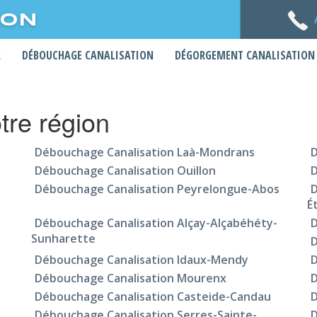
ION
R
DÉBOUCHAGE CANALISATION
DÉGORGEMENT CANALISATION
otre région
Débouchage Canalisation Laà-Mondrans
D
Débouchage Canalisation Ouillon
D
Débouchage Canalisation Peyrelongue-Abos
D
É
Débouchage Canalisation Alçay-Alçabéhéty-
D
Sunharette
D
Débouchage Canalisation Idaux-Mendy
D
Débouchage Canalisation Mourenx
D
Débouchage Canalisation Casteide-Candau
D
Débouchage Canalisation Serres-Sainte-
D