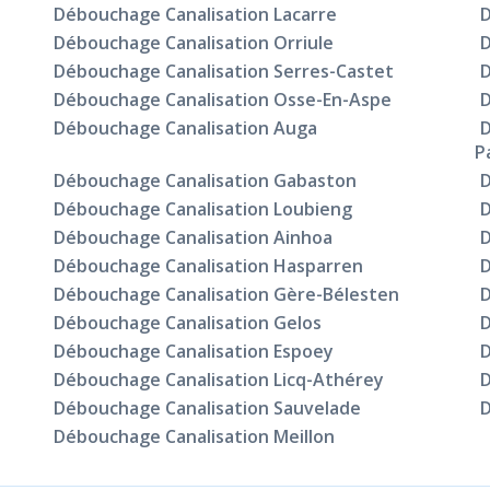
Débouchage Canalisation Lacarre
D
Débouchage Canalisation Orriule
D
Débouchage Canalisation Serres-Castet
D
Débouchage Canalisation Osse-En-Aspe
D
Débouchage Canalisation Auga
D
P
Débouchage Canalisation Gabaston
D
Débouchage Canalisation Loubieng
D
Débouchage Canalisation Ainhoa
D
Débouchage Canalisation Hasparren
D
Débouchage Canalisation Gère-Bélesten
D
Débouchage Canalisation Gelos
D
Débouchage Canalisation Espoey
D
Débouchage Canalisation Licq-Athérey
D
Débouchage Canalisation Sauvelade
D
Débouchage Canalisation Meillon