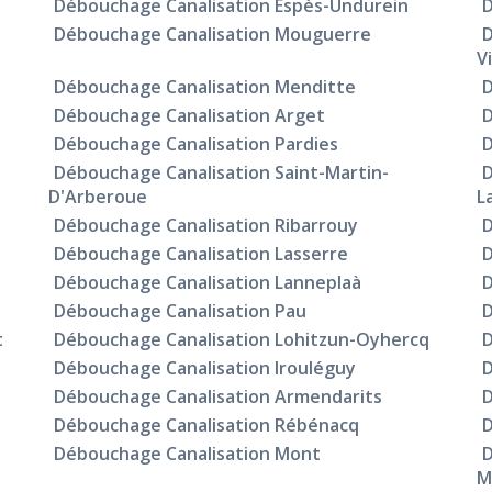
Débouchage Canalisation Espès-Undurein
D
Débouchage Canalisation Mouguerre
D
V
Débouchage Canalisation Menditte
D
Débouchage Canalisation Arget
D
Débouchage Canalisation Pardies
D
Débouchage Canalisation Saint-Martin-
D
D'Arberoue
L
Débouchage Canalisation Ribarrouy
D
Débouchage Canalisation Lasserre
D
Débouchage Canalisation Lanneplaà
D
Débouchage Canalisation Pau
D
t
Débouchage Canalisation Lohitzun-Oyhercq
D
Débouchage Canalisation Irouléguy
D
Débouchage Canalisation Armendarits
D
Débouchage Canalisation Rébénacq
D
Débouchage Canalisation Mont
D
M