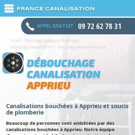
FRANCE CANALISATION
09 72 62 78 31
APPEL GRATUIT
Accueil
/
Débouchage canalisation Rhone Alpes
/
Débouchage canalisation Isère
/
Débouchage canalisation Apprieu
DÉBOUCHAGE
CANALISATION
APPRIEU
Canalisations bouchées à Apprieu et soucis
de plomberie
Beaucoup de personnes sont embêtées par des
canalisations bouchées à Apprieu. Notre équipe