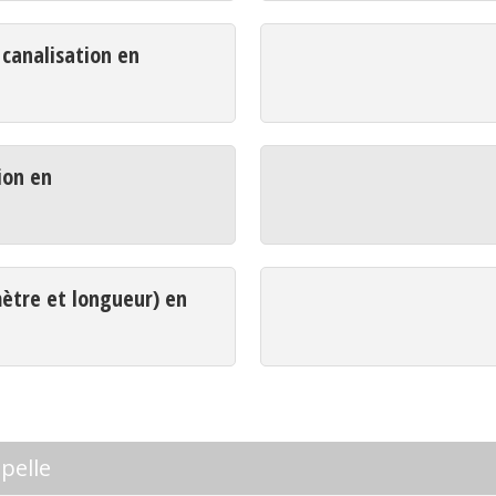
analisation en
ion en
mètre et longueur) en
pelle