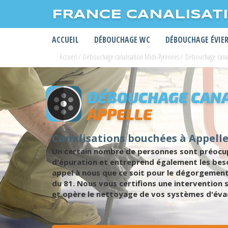
FRANCE CANALISAT
ACCUEIL
DÉBOUCHAGE WC
DÉBOUCHAGE ÉVIE
Accueil
/
Débouchage canalisation Midi-Pyrénées
/
Débouchage canal
DÉBOUCHAGE CANA
APPELLE
Canalisations bouchées à Appell
Un certain nombre de personnes sont préocupp
d'épuration et entreprend également les beso
appel à nous que ce soit pour le dégorgement
du 81. Nous vous certifions une intervention 
et opère le nettoyage de vos systèmes d'évacu