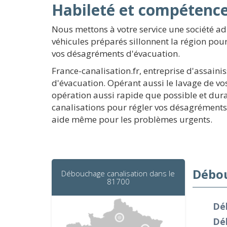
Habileté et compétenc
Nous mettons à votre service une société a
véhicules préparés sillonnent la région pour
vos désagréments d'évacuation.
France-canalisation.fr, entreprise d'assain
d'évacuation. Opérant aussi le lavage de vo
opération aussi rapide que possible et du
canalisations pour régler vos désagréments 
aide même pour les problèmes urgents.
Débou
Débouchage canalisation dans le
81700
Dé
Dé